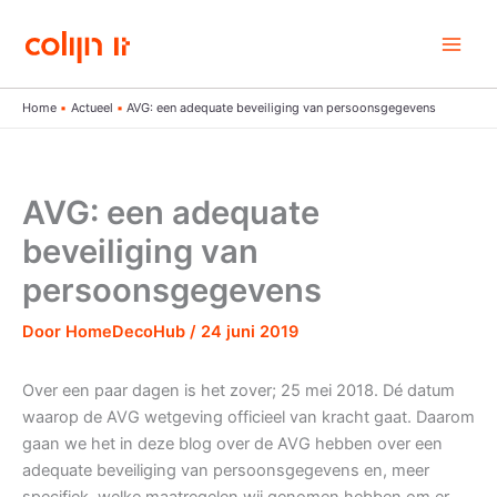
Ga
naar
de
inhoud
Home
Actueel
AVG: een adequate beveiliging van persoonsgegevens
AVG: een adequate
beveiliging van
persoonsgegevens
Door
HomeDecoHub
/
24 juni 2019
Over een paar dagen is het zover; 25 mei 2018. Dé datum
waarop de AVG wetgeving officieel van kracht gaat. Daarom
gaan we het in deze blog over de AVG hebben over een
adequate beveiliging van persoonsgegevens en, meer
specifiek, welke maatregelen wij genomen hebben om er