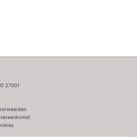
ISO 27001
oorwaarden
overeenkomst
ookies