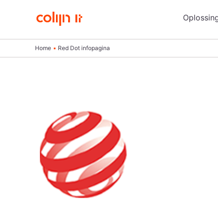
Ga
Oplossin
naar
de
inhoud
Home
Red Dot infopagina