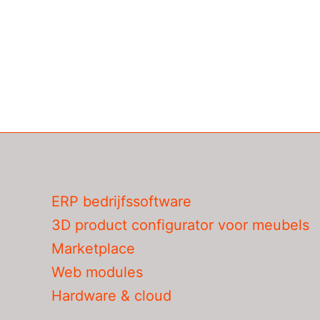
ERP bedrijfssoftware
3D product configurator voor meubels
Marketplace
Web modules
Hardware & cloud