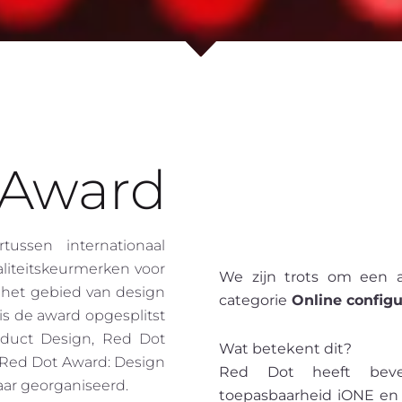
 Award
ussen internationaal
liteitskeurmerken voor
We zijn trots om een
 het gebied van design
categorie
Online configu
is de award opgesplitst
roduct Design, Red Dot
Wat betekent dit?
Red Dot Award: Design
Red Dot heeft bevest
aar georganiseerd.
toepasbaarheid iONE en