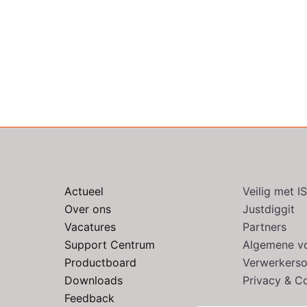
Actueel
Veilig met 
Over ons
Justdiggit
Vacatures
Partners
Support Centrum
Algemene v
Productboard
Verwerkers
Downloads
Privacy & C
Feedback