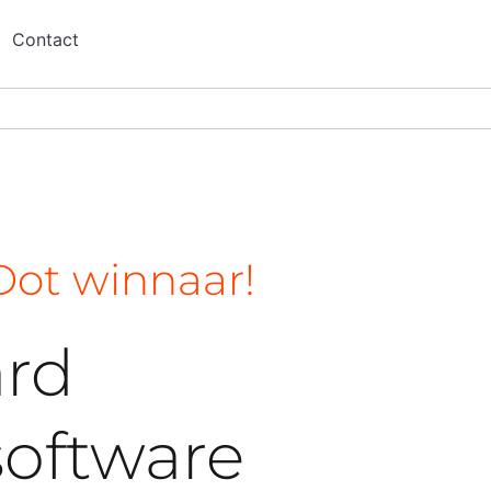
Contact
Dot winnaar!
ard
oftware