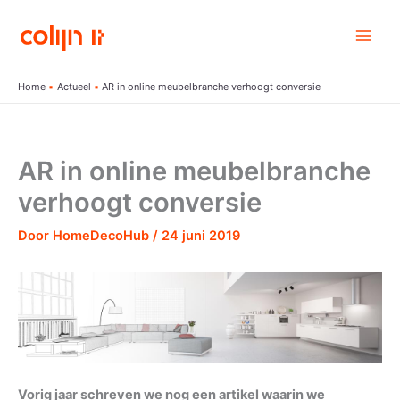
Ga
naar
de
inhoud
Home
Actueel
AR in online meubelbranche verhoogt conversie
AR in online meubelbranche
verhoogt conversie
Door
HomeDecoHub
/
24 juni 2019
Vorig jaar schreven we nog een artikel waarin we