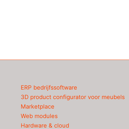
ERP bedrijfssoftware
3D product configurator voor meubels
Marketplace
Web modules
Hardware & cloud