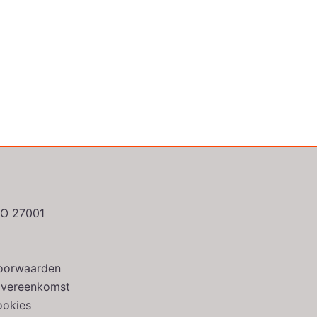
ISO 27001
oorwaarden
overeenkomst
ookies