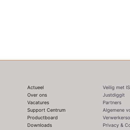
Actueel
Veilig met 
Over ons
Justdiggit
Vacatures
Partners
Support Centrum
Algemene v
Productboard
Verwerkers
Downloads
Privacy & C