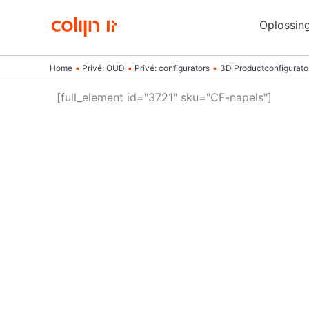
Ga
Oplossin
naar
de
inhoud
Home
Privé: OUD
Privé: configurators
3D Productconfigurato
[full_element id="3721" sku="CF-napels"]