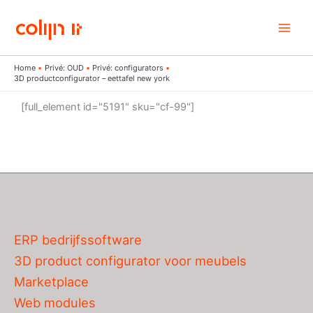
Ga
naar
de
inhoud
Home
Privé: OUD
Privé: configurators
3D productconfigurator – eettafel new york
[full_element id="5191" sku="cf-99"]
ERP bedrijfssoftware
3D product configurator voor meubels
Marketplace
Web modules