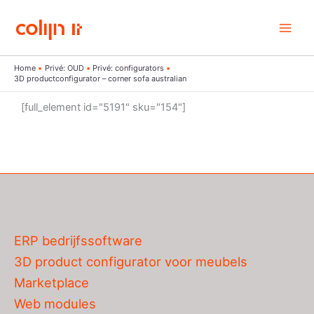
Ga
naar
de
inhoud
Home
Privé: OUD
Privé: configurators
3D productconfigurator – corner sofa australian
[full_element id="5191" sku="154"]
ERP bedrijfssoftware
3D product configurator voor meubels
Marketplace
Web modules