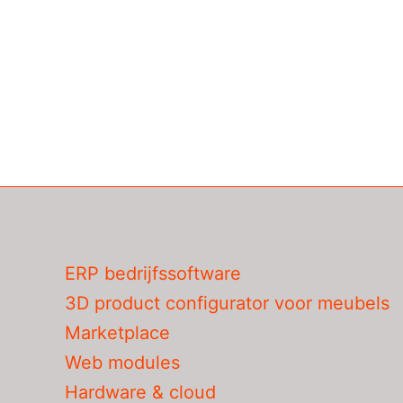
ERP bedrijfssoftware
3D product configurator voor meubels
Marketplace
Web modules
Hardware & cloud