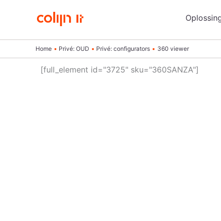
Ga
Oplossin
naar
de
inhoud
Home
Privé: OUD
Privé: configurators
360 viewer
[full_element id="3725" sku="360SANZA"]