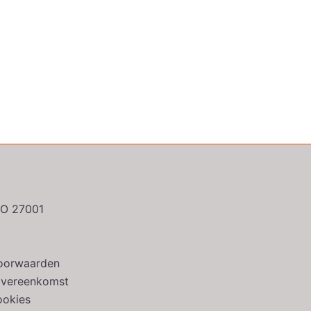
ISO 27001
oorwaarden
overeenkomst
ookies