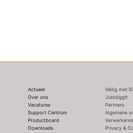
Actueel
Veilig met 
Over ons
Justdiggit
Vacatures
Partners
Support Centrum
Algemene v
Productboard
Verwerkers
Downloads
Privacy & C