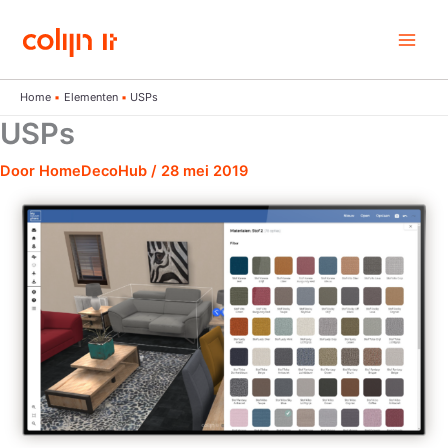
Ga
naar
de
inhoud
Home
Elementen
USPs
USPs
Door
HomeDecoHub
/
28 mei 2019