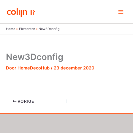
Ga
naar
de
inhoud
Home
Elementen
New3Dconfig
New3Dconfig
Door
HomeDecoHub
/
23 december 2020
VORIGE